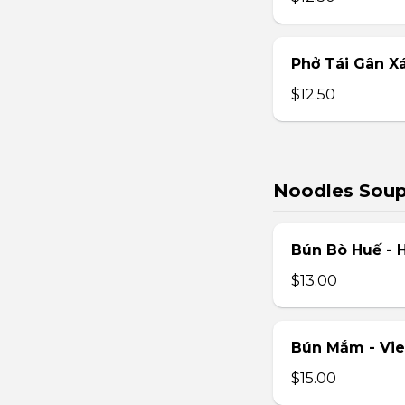
Phở Tái Gân X
$12.50
Noodles Sou
Bún Bò Huế - 
$13.00
Bún Mắm - Vi
$15.00