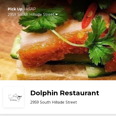
Pick Up
•
ASAP
2959 South Hillside Street
Dolphin Restaurant
2959 South Hillside Street