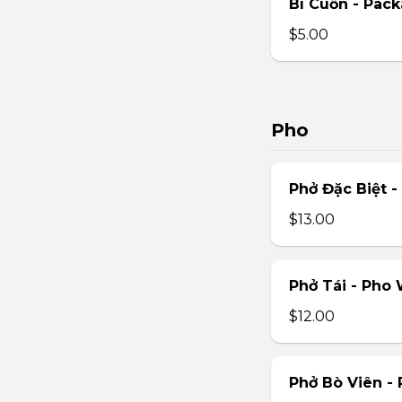
Bì Cuốn - Pack
$5.00
Pho
Phở Đặc Biệt 
$13.00
Phở Tái - Pho
$12.00
Phở Bò Viên - 