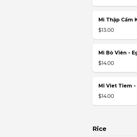
Mì Thập Cẩm K
$13.00
Mì Bò Viên - E
$14.00
Mi Viet Tiem 
$14.00
Rice