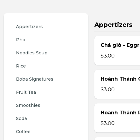
Appertizers
Appertizers
Pho
Chả giò - Eggr
Noodles Soup
$3.00
Rice
Hoành Thánh C
Boba Signatures
$3.00
Fruit Tea
Smoothies
Hoành Thánh 
Soda
$3.00
Coffee