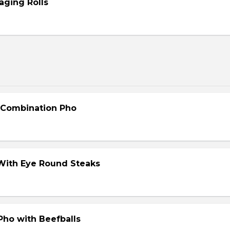
aging Rolls
- Combination Pho
 With Eye Round Steaks
Pho with Beefballs